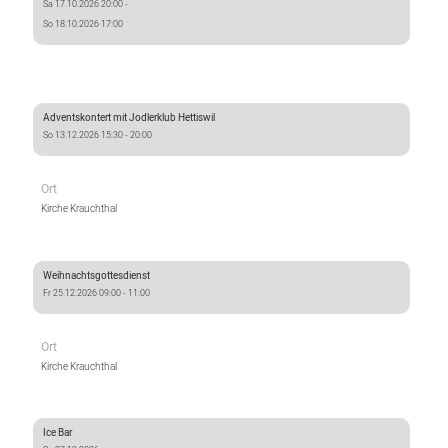
Sa 17.10.2026 20:00 -
So 18.10.2026 17:00
Adventskontert mit Jodlerklub Hettiswil
So 13.12.2026 15:30 - 20:00
Ort
Kirche Krauchthal
Weihnachtsgottesdienst
Fr 25.12.2026 09:00 - 11:00
Ort
Kirche Krauchthal
Ice Bar