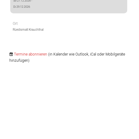
So 27.12.2026 -
Di 29.12.2026
Ort
Rüedismatt Krauchthal
Termine abonnieren
(in Kalender wie Outlook, iCal oder Mobilgeräte
hinzufügen)