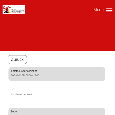
Menü
Zurück
Forsthausgottesdienst
So 09.08.2026 09:00 - 12:00
Ort
Forsthaus Hettiswil
Lotto